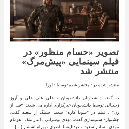
تصویر «حسام منظور» در
فیلم سینمایی «پیش‌مرگ»
منتشر شد
منتشر شده در :
منتشر شده توسط :
لورا
به گفته دانشجویان دانشجویان ، علی علی علی و آروز
زینینالی توسط دانشجویان خبرگزاری اداره می شدند. “قبل از
زن” ، فیلم در “سودا کاره” سعیدا سیلگ از سعید گفت:
جشنواره سمیساری گفت. مهدی نوسراتی ، الناز ملک ، هومام
مهدی ، ساناز سعیدا ، عبدالینسا ناصری ، بهرام اششار […]