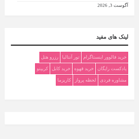
آگوست 3, 2026
لینک های مفید
خرید فالوور اینستاگرام
تور آنتالیا
رزرو هتل
پادکست رایگان
خرید قهوه
خرید کابل
کریپتو
مشاوره فردی
لحظه پرواز
کاریزما