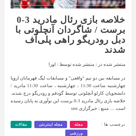
خلاصه بازی رئال مادرید 3-0
برست / شاگردان آنچلوتی با
دبل رودریگو راهی پلی‌آف
شدند
منتشر شده در :
منتشر شده توسط :
لورا
در مسابقه بین دو تیم “واقعی” و مسابقات لیگ قهرمانان اروپا
چهارشنبه ساعت 11:30 ، چهارشنبه ، ساعت 11:30 مادرید /
دانشجویان کارلو آنچلوتی توسط گودفم و رودریگو درج شدند.
خلاصه بازی رئال مادرید 3-0 برست این نوآوری به پایان رسیده
است … منبع : خبرگزاری snn
برچسب ها :
مجله
مجله اینترنتی
مقالات
ورزشی