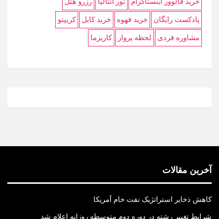
خرید فالوور اینستاگرام
تور آنتالیا
رزرو هتل
پادکست رایگان
خرید قهوه
خرید کابل
کریپتو
مشاوره فردی
لحظه پرواز
کاریزما
آخرین مقالات
کاهش ذخایر استراتژیک نفت خام آمریکا
شرایط تغییر رشته در دوره دوم متوسطه روزانه اعلام شد