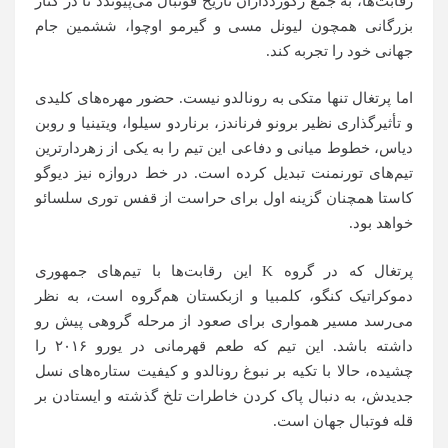
رقابت‌ها، به جمع رکوردداران تاریخ فوتبال می‌پیوندد تا در کنار
بزرگانی همچون لیونل مسی و گیرمو اوچوا، ششمین جام
جهانی خود را تجربه کند.
اما پرتغال تنها متکی به رونالدو نیست. حضور مهره‌های کلیدی
و تأثیرگذاری نظیر برونو فرناندز، برناردو سیلوا، ویتینیا و روبن
دیاس، خطوط میانی و دفاعی این تیم را به یکی از زهردارترین
تیم‌های تورنمنت تبدیل کرده است. در خط دروازه نیز دیوگو
کاستا همچنان گزینه اول برای حراست از قفس توری سلسائو
خواهد بود.
پرتغال که در گروه K این رقابت‌ها با تیم‌های جمهوری
دموکراتیک کنگو، کلمبیا و ازبکستان هم‌گروه است، به نظر
می‌رسد مسیر همواری برای صعود از مرحله گروهی پیش رو
داشته باشد. این تیم که طعم قهرمانی در یورو ۲۰۱۶ را
چشیده، حالا با تکیه بر نبوغ رونالدو و کیفیت ستاره‌های نسل
جدیدش، به دنبال پاک کردن خاطرات تلخ گذشته و ایستادن بر
قله فوتبال جهان است.