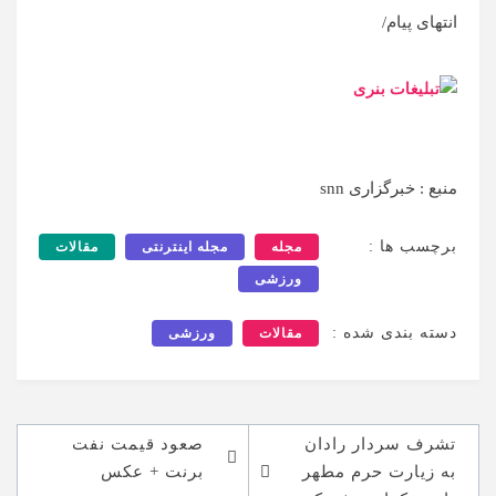
انتهای پیام/
منبع : خبرگزاری snn
برچسب ها :
مجله
مجله اینترنتی
مقالات
ورزشی
دسته بندی شده :
مقالات
ورزشی
راهبری
تشرف سردار رادان
صعود قیمت نفت
نوشته
به زیارت حرم مطهر
برنت + عکس