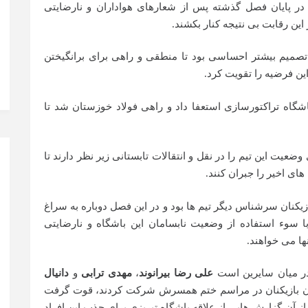
ر پایان فصل گذشته پس از شعارهای هواداران و نارضایتی
 این رقابت بی نتیجه کنار بکشند.
ن تصمیم بیشتر احساسی بود تا منطقی و راهی برای برانگیختن
ین فرضیه را تقویت کرد.
اه تراکتورسازی استعفا داد و راهی فولاد خوزستان شد تا
وضعیت این تیم را در نقل و انتقالات تابستانی زیر نظر دارند تا
های اخیر را جبران کنند.
زیکنان سرشناس دیگر تیم ها بود و در این فصل دوباره به سراغ
ا سوء استفاده از وضعیت نابسامان این باشگاه و نارضایتی
نها می خواهند.
 در میان سایرین است
علی رضا بیرانوند
،
مهدی ترابی
و
دانیال
ه آن بازیکنان در مراسم ختم همسرش شرکت کردند، قوت گرفت
 آن گزارش هایی از علاقه باشگاه تبریزی برای جذب این افراد