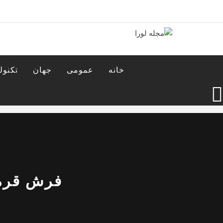
Ski
t
conten
مجله لورا
مجله اینترنتی لورا
خانه
عمومی
جهان
تکنول
فرش قرمز