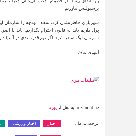
باید اتفاق بیفتد. در خصوص جذب بازیکنان جدید تا ز
پرسپولیس بیاوریم.
شهریاری خاطرنشان کرد: سقف بودجه را سازمان لیگ تع
پول داریم باید به قانون احترام بگذاریم. باید با 
سازمان لیگ صادر شود. اگر تیم قدرتمندی در آسیا دارند
انتهای پیام/
mizanonline به نقل از
یورنا
برچسب ها :
اخبار
اخبار ورزشی
م