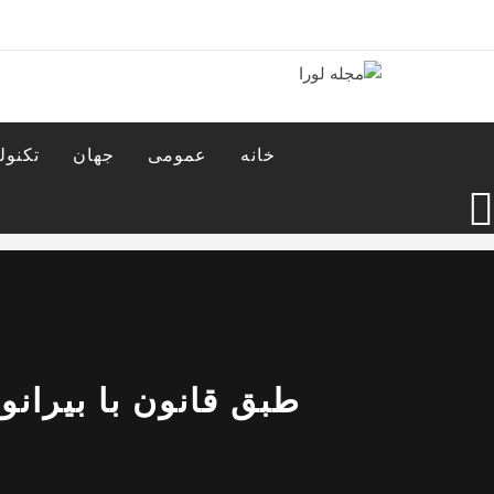
Ski
t
conten
مجله لورا
مجله اینترنتی لورا
خانه
عمومی
جهان
تکنول
طبق قانون با بیرانو