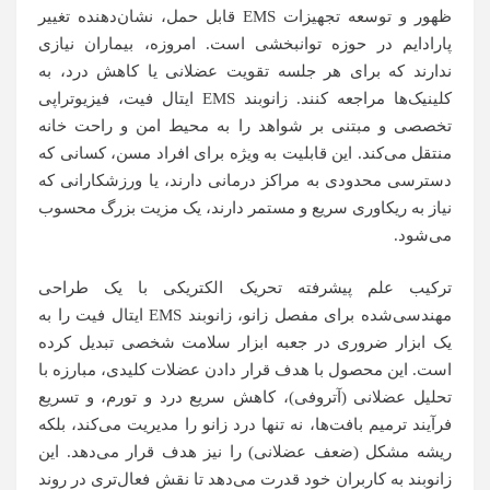
ظهور و توسعه تجهیزات EMS قابل حمل، نشان‌دهنده تغییر
پارادایم در حوزه توانبخشی است. امروزه، بیماران نیازی
ندارند که برای هر جلسه تقویت عضلانی یا کاهش درد، به
کلینیک‌ها مراجعه کنند. زانوبند EMS ایتال فیت، فیزیوتراپی
تخصصی و مبتنی بر شواهد را به محیط امن و راحت خانه
منتقل می‌کند. این قابلیت به ویژه برای افراد مسن، کسانی که
دسترسی محدودی به مراکز درمانی دارند، یا ورزشکارانی که
نیاز به ریکاوری سریع و مستمر دارند، یک مزیت بزرگ محسوب
می‌شود.
ترکیب علم پیشرفته تحریک الکتریکی با یک طراحی
مهندسی‌شده برای مفصل زانو، زانوبند EMS ایتال فیت را به
یک ابزار ضروری در جعبه ابزار سلامت شخصی تبدیل کرده
است. این محصول با هدف قرار دادن عضلات کلیدی، مبارزه با
تحلیل عضلانی (آتروفی)، کاهش سریع درد و تورم، و تسریع
فرآیند ترمیم بافت‌ها، نه تنها درد زانو را مدیریت می‌کند، بلکه
ریشه مشکل (ضعف عضلانی) را نیز هدف قرار می‌دهد. این
زانوبند به کاربران خود قدرت می‌دهد تا نقش فعال‌تری در روند