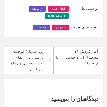
برچسب ها :
ایتال فیت
زانو بند
زانوبند EMS
دسته بندی شده :
عمومی
مقالات
راهبری
آغاز فروش ۱۱
روز سرباز؛ فرصت
نوشته
محصول ایران‌خودرو
بازبینی در ارتقاء
از فردا
توانمندسازی و رفاه
سربازان
دیدگاهتان را بنویسید