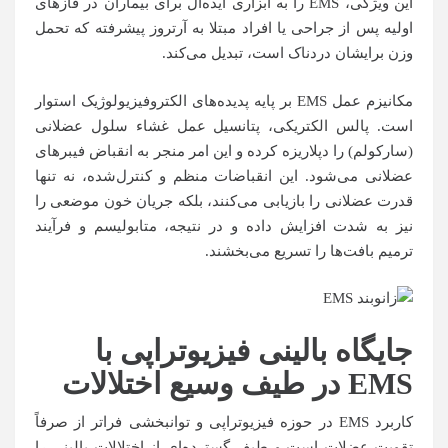
این ویژگی، EMS را به ابزاری ایده‌آل برای بیماران در فازهای
اولیه پس از جراحی یا افراد مبتلا به آرتروز پیشرفته که تحمل
وزن برایشان دردناک است، تبدیل می‌کند.
مکانیزم عمل EMS بر پایه پدیده‌های الکتروفیزیولوژیک استوار
است. پالس الکتریکی، پتانسیل عمل غشاء سلول عضلانی
(سارکولم) را دپلاریزه کرده و این امر منجر به انقباض فیبرهای
عضلانی می‌شود. این انقباضات منظم و کنترل‌شده، نه تنها
قدرت عضلانی را بازیابی می‌کنند، بلکه جریان خون موضعی را
نیز به شدت افزایش داده و در نتیجه، متابولیسم و فرآیند
ترمیم بافت‌ها را تسریع می‌بخشند.
جایگاه بالینی فیزیوتراپی با
EMS
در طیف وسیع اختلالات
کاربرد EMS در حوزه فیزیوتراپی و توانبخشی فراتر از صرفاً
تقویت عضلات است و طیف گسترده‌ای از اختلالات بالینی را