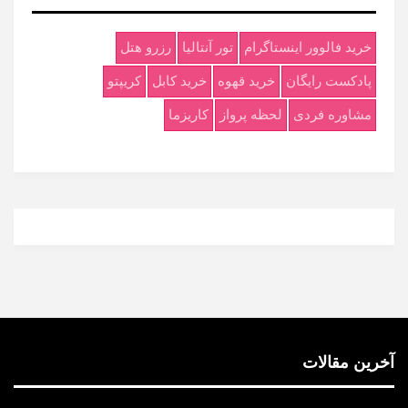
خرید فالوور اینستاگرام
تور آنتالیا
رزرو هتل
پادکست رایگان
خرید قهوه
خرید کابل
کریپتو
مشاوره فردی
لحظه پرواز
کاریزما
آخرین مقالات