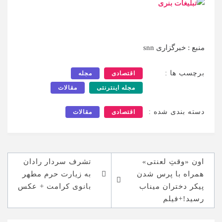
منبع : خبرگزاری snn
برچسب ها :
اقتصادی
مجله
مجله اینترنتی
مقالات
دسته بندی شده :
اقتصادی
مقالات
راهبری
اون «وقتِ لعنتی»
تشرف سردار رادان
نوشته
همراه با پرس شدن
به زیارت حرم مطهر
پیکر دختران میناب
بانوی کرامت + عکس
رسید!+فیلم