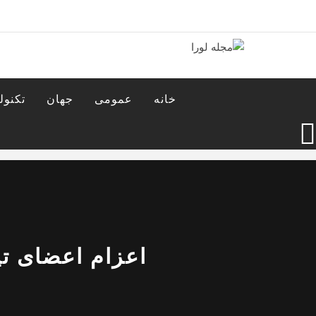
Ski
t
conten
مجله لورا
مجله اینترنتی لورا
خانه
عمومی
جهان
تکنول
اعزام اعضای تی