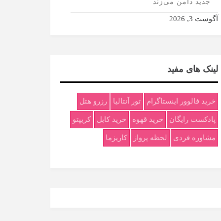
جدید دامن می‌زند
آگوست 3, 2026
لینک های مفید
خرید فالوور اینستاگرام
تور آنتالیا
رزرو هتل
پادکست رایگان
خرید قهوه
خرید کابل
کریپتو
مشاوره فردی
لحظه پرواز
کاریزما